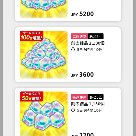
5200
JPY
毎週更新
あと3回
刻の結晶 2,100個
5日 9時間 10分
3600
JPY
毎週更新
あと3回
刻の結晶 1,150個
5日 9時間 10分
2200
JPY