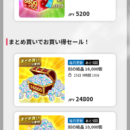
5200
JPY
まとめ買いでお買い得セール！
毎月更新
あと5回
刻の結晶 16,000個
25日 9時間 10分
24800
JPY
毎月更新
あと5回
刻の結晶 10,000個