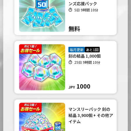
ンズ応援パック
5日 9時間 10分
無料
毎月更新
あと1回
刻の結晶 1,000個
25日 9時間 10分
1000
JPY
マンスリーパック 刻の
結晶 3,900個 + その他ア
イテム