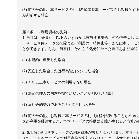
(5) 前各号の他、本サービスの利用希望者を本サービスのお客様とす
が判断する場合
第６条 （利用資格の失効）
1. 当社は、会員が、以下のいずれかに該当する場合、何ら催告なし
（サービス内データの削除または利用の一時停止等）または本サービ
とができます。なお、当社は、それらの処分に至った理由および経緯
(1) 本規約に違反した場合
(2) 死亡した場合または行為能力を失った場合
(3) １年以上本サービスの利用がない場合
(4) 法定代理人の同意を得ていないことが判明した場合
(5) 反社会的勢力であることが判明した場合
(6) 前各号の他、お客様に本サービスの利用資格を認めることが不適
スの利用を継続することで本サービスの提供に支障が生じると当社が
2. 第1項に基づき本サービスの利用資格が失効となった場合、本サー
また、一度本サービスの利用資格が失効となりますと、本サービス独