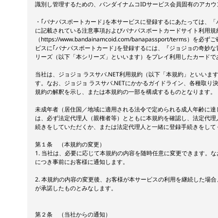
識別し管理するための、バンダイナムコIDサービス会員固有のアカウ
・｢バナパスポートカード｣を本サービスに登録するにあたっては、「
に記載されている注意事項およびバナパスポートカードサイト利用規
（https://www.bandainamcoid.com/banapassport/ter
ビスに｢バナパスポートカード｣を登録するには、『ジョジョの奇妙な
リーズ（以下「本シリーズ」といいます）をプレイ利用したカードで
当社は、ジョジョ ラスサバ.NET利用規約（以下「本規約」といいま
す。なお、ジョジョ ラスサバ.NETにかかるガイドライン、各種取り
規約の解釈を示し、または本規約の一部を構成するものとなります。
未成年者（居住国／地域に適用される法令で定められる成人年齢に達
は、必ず法定代理人（親権者等）とともに本規約を確認し、法定代理
続きをしていただくか、または法定代理人と一緒に登録手続きをして
第１条 （本規約の変更）
1. 当社は、必要に応じて本規約の内容を随時任意に変更できます。
につき事前にお客様に通知します。
2. 本規約の内容の変更後、お客様が本サービスの利用を継続した場
が承諾したものとみなします。
第２条 （当社からの通知）