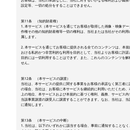
お客様は、当社の承諾なしに、当社に対するいかなる権利および義務
設定等、一切の処分をすることはできません。
第11条 （知的財産権）
1. 本サービス（本サービスを通じてお客様が取得した画像・映像デ
作権その他の知的財産権等一切の権利は、当社または当社がその利用
属します。
2. 本サービスを通じてお客様に提供される全てのコンテンツは、本
おける私的かつ非営利的な利用を目的として、当社よりお客様に許諾
目的には一切利用することはできず、また、これらのコンテンツを解
せん。
第12条 （本サービスの譲渡）
当社は、本サービスの提供に関する事業をお客様の承諾なく第三者に
の場合、当社は、お客様に本サービスを継続的に利用いただくため、
上の地位、本サービスおよび本規約に基づく権利、義務、サービス内
当該事業譲渡の譲受人に譲渡することができます。なお、当社は、当
に通知します。
第13条 （本サービスの中断）
1. 当社は、以下のいずれかに該当する場合、事前に通知することな