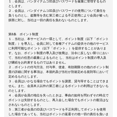
１．会員は、バンダイナムコID及びパスワードを厳重に管理するもの
とします。
２．会員は、バンダイナムコID及びパスワードの使用について責任を
負うものとし、盗難等を含む第三者による不正使用により会員が被った
損害に対し、当社は一切の責任を負わないものとします。
第8条 ポイント制度
１．当社は、本サービスの一環として、ポイント制度（以下「ポイント
制度」）を導入し、会員に対して各種アイテムの提供その他のサービス
に利用可能なポイ ント（以下「ポイント」）を提供することがありま
す。なお、ポイント制度の導入及び改廃は、法令に反しない限りにおい
て、当社の任意の裁量によるものと し、当社はポイント制度の導入及
び継続をお約束するものではありません。
２．ポイントの付与方法、付与率、使途、有効期限その他のポイント制
度の詳細に関する事項は、本規約及び当社が別途定める規則等において
定めるものとします。
３．会員はいかなる場合でもポイントを譲渡、貸与等することはできま
せん。また、会員本人以外の第三者によるポイントの利用はできないも
のとします。
４．会員が会員の地位を失ったときは、事由の如何を問わずその時点で
ポイントは失効するものとし、再入会した場合でもポイントの復活はな
されないものとします。
５．第三者が会員のID及びパスワードを不正利用してポイントを使用
した場合であっても、当社はポイントの返還その他一切の責任を負いま