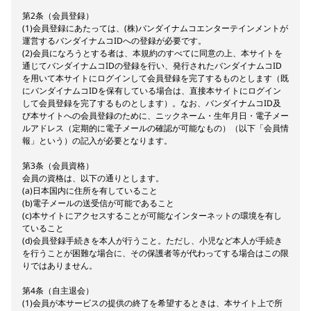
第2条（会員登録）
(1)会員登録にあたっては、(株)バンダイナムコエンターテインメントが
運営するバンダイナムコIDへの登録が必要です。
(2)会員になろうとする者は、本規約のすべてに同意の上、本サイトを
通じてバンダイナムコIDの登録を行い、発行されたバンダイナムコID
を用いて本サイトにログインして会員登録を完了するものとします（既
にバンダイナムコIDを保有している場合は、直接本サイトにログイン
して会員登録を完了するものとします）。なお、バンダイナムコID及
び本サイトへの会員登録のために、ニックネーム・生年月日・電子メー
ルアドレス（定期的に電子メールの確認が可能なもの）（以下「会員情
報」という）の記入が必要となります。
第3条（会員資格）
会員の資格は、以下の通りとします。
(a)日本国内に住所を有していること
(b)電子メールの送受信が可能であること
(c)本サイトにアクセスすることが可能なインターネットの環境を有し
ていること
(d)会員登録手続きを本人が行うこと。ただし、小児など本人が手続き
を行うことが困難な場合に、その保護者等が代わってする場合はこの限
りではありません。
第4条（自主退会）
(1)会員が本サービスの提供の終了を希望するときは、本サイト上で所