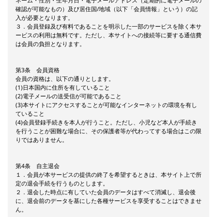
ネーム・性別・生年月日・電子メールアドレス（定期的に電子メールの
確認が可能なもの）及び居住国/地域（以下「会員情報」という）の記
入が必要となります。
３．会員登録及び有料であることを明示した一部のサービスを除く本サ
ービスの利用は無料です。ただし、本サイトへの接続等に要する通信費
は会員の負担となります。
第3条 会員資格
会員の資格は、以下の通りとします。
(1)日本国内に住所を有していること
(2)電子メールの送受信が可能であること
(3)本サイトにアクセスすることが可能なインターネットの環境を有し
ていること
(4)会員登録手続きを本人が行うこと。ただし、小児など本人が手続き
を行うことが困難な場合に、その保護者等が代わってする場合はこの限
りではありません。
第4条 自主退会
１．会員が本サービスの提供の終了を希望するときは、本サイト上で所
定の退会手続を行うものとします。
２．退会した時点に有していた会員のデータはすべて消滅し、退会後
に、退会前のデータを基にした各種サービスを享受することはできませ
ん。