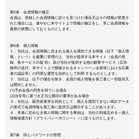
第5条 会員情報の修正
会員は、登録した会員情報に誤りを見つけた場合又はその情報が変更さ
れた場合には、速やかに本サイト上で情報の修正をし、常に会員情報を
最新の状態にしておくものとします。
第6条 個人情報
１．当社は、会員情報に含まれる個人を識別できる情報（以下「個人情
報」という）を厳重に管理の上、当社が提供する本サイト（会員の登
録、各サービスの提 供） 及び当社が提供する他の顧客サービス（広告
物等の送付、本サイト上で開催されるキャンペーン企画等における応募
者の認証等）の円滑な運営を目的として利用 するものとします。
２．当社は、以下の場合を除き、会員の個人情報を第三者に一切提供又
は開示しません。
(1)予め会員の同意を得ている場合
(2)法令等に基づき正当な開示の要求がある場合
３．当社は、販売促進等を目的として、個人を識別できない統計データ
の形式で会員情報を第三者に提供又は開示することがあります。
４．本条に定めなき個人情報に関する事由は、当社の別途定める＜個人
情報保護方針（プライバシーポリシー）＞に従うものとします。
第7条 IDとパスワードの管理