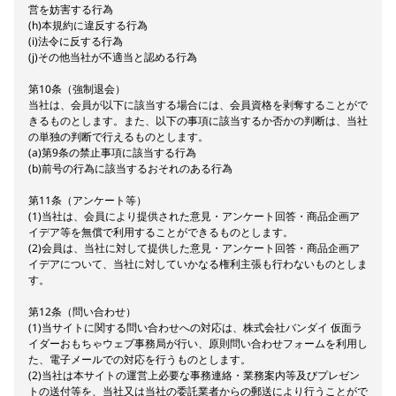
営を妨害する行為
(h)本規約に違反する行為
(i)法令に反する行為
(j)その他当社が不適当と認める行為
第10条（強制退会）
当社は、会員が以下に該当する場合には、会員資格を剥奪することがで
きるものとします。また、以下の事項に該当するか否かの判断は、当社
の単独の判断で行えるものとします。
(a)第9条の禁止事項に該当する行為
(b)前号の行為に該当するおそれのある行為
第11条（アンケート等）
(1)当社は、会員により提供された意見・アンケート回答・商品企画ア
イデア等を無償で利用することができるものとします。
(2)会員は、当社に対して提供した意見・アンケート回答・商品企画ア
イデアについて、当社に対していかなる権利主張も行わないものとしま
す。
第12条（問い合わせ）
(1)当サイトに関する問い合わせへの対応は、株式会社バンダイ 仮面ラ
イダーおもちゃウェブ事務局が行い、原則問い合わせフォームを利用し
た、電子メールでの対応を行うものとします。
(2)当社は本サイトの運営上必要な事務連絡・業務案内等及びプレゼン
トの送付等を、当社又は当社の委託業者からの郵送により行うことがで