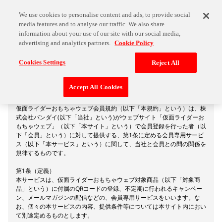
We use cookies to personalise content and ads, to provide social
media features and to analyse our traffic. We also share
information about your use of our site with our social media,
advertising and analytics partners.
Cookie Policy
Terms of Service
Cookies Settings
Reject All
Accept All Cookies
仮面ライダーおもちゃウェブ会員規約
仮面ライダーおもちゃウェブ会員規約（以下「本規約」という）は、株
式会社バンダイ(以下「当社」という)がウェブサイト「仮面ライダーお
もちゃウェブ」（以下「本サイト」という）で会員登録を行った者（以
下「会員」という）に対して提供する、第1条に定める会員専用サービ
ス（以下「本サービス」という）に関して、当社と会員との間の関係を
規律するものです。
第1条（定義）
本サービスは、仮面ライダーおもちゃウェブ対象商品（以下「対象商
品」という）に付属のQRコードの登録、不定期に行われるキャンペー
ン、メールマガジンの配信などの、会員専用サービスをいいます。な
お、個々の本サービスの内容、提供条件等については本サイト内におい
て別途定めるものとします。