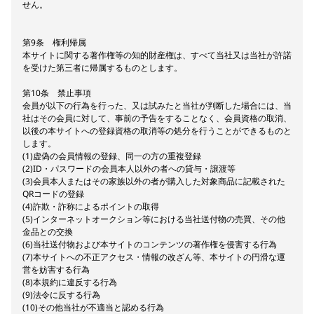
せん。
第9条 権利帰属
本サイトに関する著作権等の知的財産権は、すべて当社又は当社が許諾
を受けた第三者に帰属するものとします。
第10条 禁止事項
会員が以下の行為を行った、又は試みたと当社が判断した場合には、当
社はその会員に対して、事前の予告をすることなく、会員資格の取消、
以後の本サイトへの登録資格の取消等の処分を行うことができるものと
します。
(1)虚偽の会員情報の登録、同一の方の重複登録
(2)ID・パスワードの会員本人以外の者への貸与・譲渡等
(3)会員本人またはその家族以外の者が購入した対象商品に記載された
QRコードの登録
(4)詐欺・詐称によるポイントの取得
(5)インターネットオークション等における当社送付物の売買、その他
金品との交換
(6)当社送付物および本サイトのコンテンツの著作権を侵害する行為
(7)本サイトへの不正アクセス・情報の改ざん等、本サイトの円滑な運
営を妨害する行為
(8)本規約に違反する行為
(9)法令に反する行為
(10)その他当社が不適当と認める行為