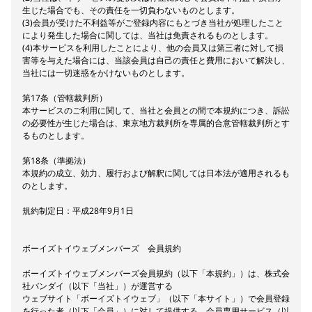
生じた場合でも、その責任を一切負わないものとします。
(3)会員が受けた不利益等がご登録内容にもとづき当社が処理したこと
により発生した場合に関しては、当社は免責されるものとします。
(4)本サービスを利用したことにより、他の会員又は第三者に対して損
害等を与えた場合には、当該会員は自己の責任と費用において解決し、
当社には一切迷惑をかけないものとします。
第17条（管轄裁判所）
本サービスのご利用に関して、当社と会員との間で本規約につき、訴訟
の必要性が生じた場合は、東京地方裁判所を専属的合意管轄裁判所とす
るものとします。
第18条（準拠法）
本規約の成立、効力、履行および解釈に関しては日本法が適用されるも
のとします。
規約制定日：平成28年9月1日
ボーイズトイウェブメンバーズ 会員規約
ボーイズトイウェブメンバーズ会員規約（以下「本規約」）は、株式会
社バンダイ（以下「当社」）が運営する
ウェブサイト「ボーイズトイウェブ」（以下「本サイト」）で会員登録
を行った者（以下「会員」）に対して提供する、会員専用サービス（以