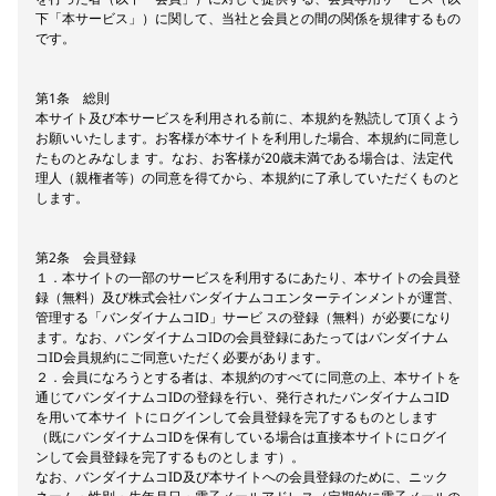
下「本サービス」）に関して、当社と会員との間の関係を規律するもの
です。
第1条 総則
本サイト及び本サービスを利用される前に、本規約を熟読して頂くよう
お願いいたします。お客様が本サイトを利用した場合、本規約に同意し
たものとみなしま す。なお、お客様が20歳未満である場合は、法定代
理人（親権者等）の同意を得てから、本規約に了承していただくものと
します。
第2条 会員登録
１．本サイトの一部のサービスを利用するにあたり、本サイトの会員登
録（無料）及び株式会社バンダイナムコエンターテインメントが運営、
管理する「バンダイナムコID」サービ スの登録（無料）が必要になり
ます。なお、バンダイナムコIDの会員登録にあたってはバンダイナム
コID会員規約にご同意いただく必要があります。
２．会員になろうとする者は、本規約のすべてに同意の上、本サイトを
通じてバンダイナムコIDの登録を行い、発行されたバンダイナムコID
を用いて本サイ トにログインして会員登録を完了するものとします
（既にバンダイナムコIDを保有している場合は直接本サイトにログイ
ンして会員登録を完了するものとしま す）。
なお、バンダイナムコID及び本サイトへの会員登録のために、ニック