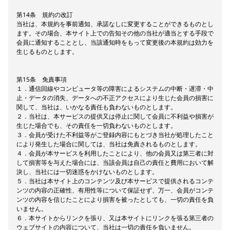
第14条 規約の改訂
当社は、本規約を事前通知、承諾なしに変更することができるものとし
ます。その場合、本サイト上での告知その他の当社が適当とする手段で
会員に通知することとし、当該通知時をもって変更後の本規約は効力を
生じるものとします。
第15条 免責事項
１．通信回線やコンピュータ等の障害によるシステムの中断・遅滞・中
止・データの消失、データへの不正アクセスにより生じた会員の損害に
関して、当社は、いかなる責任も負わないものとします。
２．当社は、本サービスの提供又は停止に関して会員に不利益や損害が
生じた場合でも、その責任を一切負わないものとします。
３．会員が受けた不利益等がご登録内容にもとづき当社が処理したこと
により発生した場合に関しては、当社は免責されるものとします。
４．会員が本サービスを利用したことにより、他の会員又は第三者に対
して損害等を与えた場合には、当該会員は自己の責任と費用において解
決し、当社には一切迷惑をかけないものとします。
５．当社は本サイト上のコンテンツ及び本サービスで提供されるコンテ
ンツの内容の正確性、有用性等について保証せず、万一、会員がコンテ
ンツの内容を信じたことにより損害を被ったとしても、一切の責任を負
いません。
６．本サイトからリンクを張り、又は本サイトにリンクを張る第三者の
ウェブサイトの内容について、当社は一切の責任を負いません。