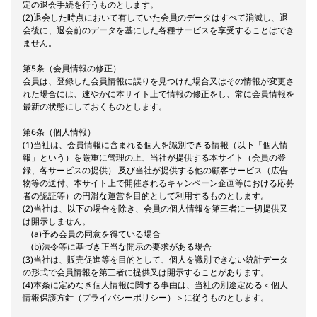
定の退会手続を行うものとします。
(2)退会した時点において有していた会員のデータはすべて消滅し、退
会後に、退会前のデータを基にした各種サービスを享受することはでき
ません。
第5条（会員情報の修正）
会員は、登録した会員情報に誤りを見つけた場合又はその情報が変更さ
れた場合には、速やかに本サイト上で情報の修正をし、常に会員情報を
最新の状態にしておくものとします。
第6条（個人情報）
(1)当社は、会員情報に含まれる個人を識別できる情報（以下「個人情
報」という）を厳重に管理の上、当社が提供する本サイト（会員の登
録、各サービスの提供） 及び当社が提供する他の顧客サービス（広告
物等の送付、本サイト上で開催されるキャンペーン企画等における応募
者の認証等）の円滑な運営を目的として利用するものとします。
(2)当社は、以下の場合を除き、会員の個人情報を第三者に一切提供又
は開示しません。
(a)予め会員の同意を得ている場合
(b)法令等に基づき正当な開示の要求がある場合
(3)当社は、販売促進等を目的として、個人を識別できない統計データ
の形式で会員情報を第三者に提供又は開示することがあります。
(4)本条に定めなき個人情報に関する事由は、当社の別途定める＜個人
情報保護方針（プライバシーポリシー）＞に従うものとします。