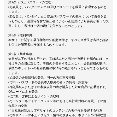
第7条（IDとパスワードの管理）
(1)会員は、バンダイナムコID及びパスワードを厳重に管理するものと
します。
(2)会員は、バンダイナムコID及びパスワードの使用について責任を負
うものとし、盗難等を含む第三者による不正使用により会員が被った損
害に対し、当社は一切の責任を負わないものとします。
第8条（権利帰属）
本サイトに関する著作権等の知的財産権は、すべて当社又は当社が許諾
を受けた第三者に帰属するものとします。
第9条（禁止事項）
会員が以下の行為を行った、又は試みたと当社が判断した場合には、当
社はその会員に対して、事前の予告をすることなく、会員資格の取消、
以後の本サイトへの登録資格の取消等の処分を行うことができるものと
します。
(a)虚偽の会員情報の登録、同一の方の重複登録
(b)ID・パスワードの会員本人以外の者への貸与・譲渡等
(c)会員本人またはその家族以外の者が購入した対象商品に記載された
QRコードによる登録
(d)詐欺・詐称によるポイントの取得
(e)インターネットオークション等における当社送付物の売買、その他
金品との交換
(f)当社送付物および本サイトのコンテンツの著作権を侵害する行為
(g)本サイトへの不正アクセス・情報の改ざん等、本サイトの円滑な運